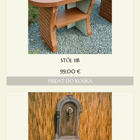
STÔL 11B
99,00
€
PRIDAŤ DO KOŠÍKA