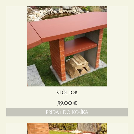
STÔL 10B
99,00
€
PRIDAŤ DO KOŠÍKA