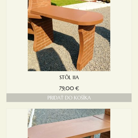
STÔL 11A
79,00
€
PRIDAŤ DO KOŠÍKA