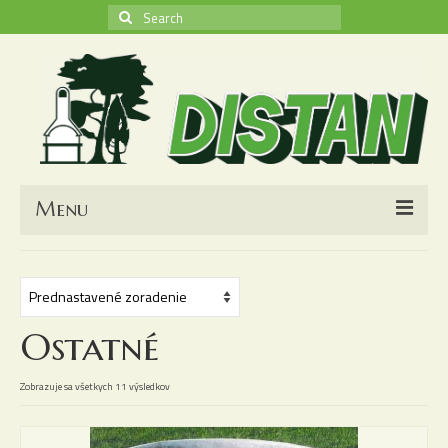
Search
for:
Menu
O nás
Kontakt
Ostatné
Obchodné podmienky
Nákupný košík
Zobrazuje sa všetkych 11 výsledkov