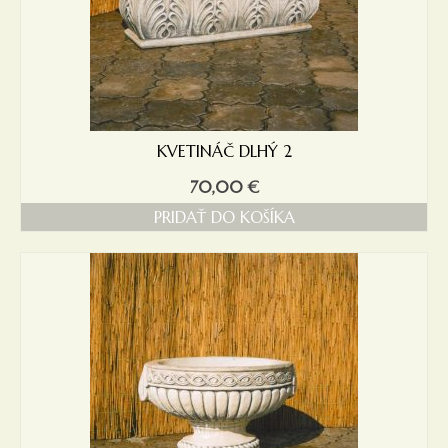
KVETINÁČ DLHÝ 2
70,00
€
PRIDAŤ DO KOŠÍKA