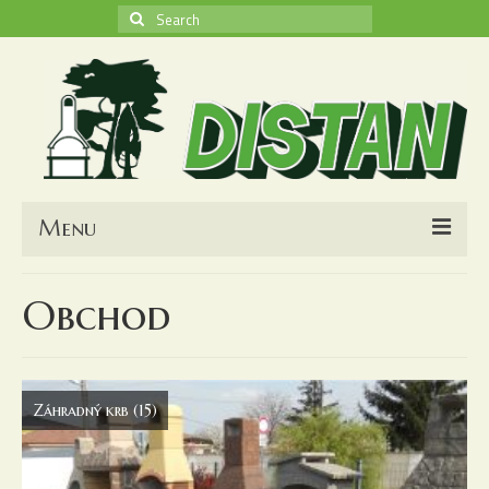
Search
for:
Menu
O nás
Obchod
Kontakt
Obchodné podmienky
Záhradný krb
(15)
Nákupný košík