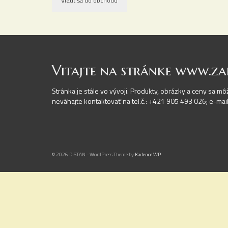
Vrátiť sa do obchodu
Vitajte na stránke www.za
Stránka je stále vo vývoji. Produkty, obrázky a ceny sa mô
neváhajte kontaktovať na tel.č.: +421 905 493 026; e-ma
© 2026 DISTAN - WordPress Theme by
Kadence WP