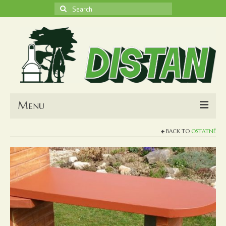
Search
for:
Menu
BACK TO
OSTATNÉ
O nás
Kontakt
Obchodné podmienky
Nákupný košík