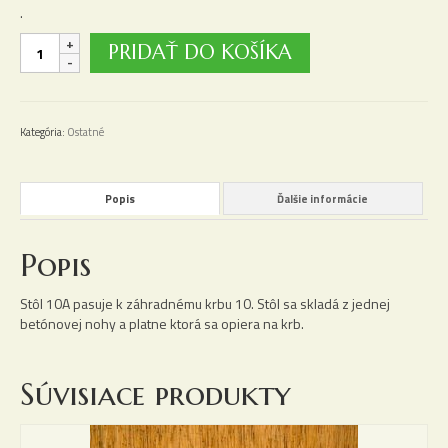
.
množstvo
PRIDAŤ DO KOŠÍKA
Stôl
10A
Kategória:
Ostatné
Popis
Ďalšie informácie
Popis
Stôl 10A pasuje k záhradnému krbu 10. Stôl sa skladá z jednej
betónovej nohy a platne ktorá sa opiera na krb.
Súvisiace produkty