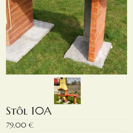
Stôl 10A
79,00
€