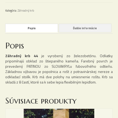
44
Kategória:
Záhradný krb
Popis
Ďalšie informácie
Popis
Záhradný krb 44
je vyrobený zo železobetónu. Odliatky
pripomínajú obklad zo štiepaného kameňa. Farebný povrch je
prevedený PATINOU zo SLOVAKRYLu ľubovoľného odtieňu.
Základnou výbavou je popolnica a rošt z potravinárskej nereze a
odkladací stolík. Krb má dve polohy na umiesnenie roštu. Krb sa
skladá z 8 častí, ktoré sa k sebe lepia flexibilným lepidlom.
Súvisiace produkty