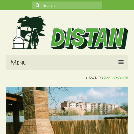
Search
for:
Menu
BACK TO
ZÁHRADNÝ KRB
O nás
Kontakt
Obchodné podmienky
Nákupný košík