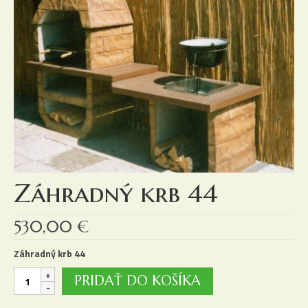
Záhradný krb 44
530,00
€
Záhradný krb 44
množstvo
PRIDAŤ DO KOŠÍKA
Záhradný
krb