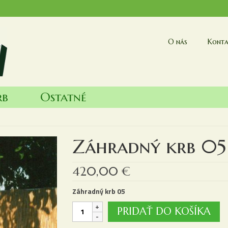
O nás
Konta
rb
Ostatné
Záhradný krb 05
420,00
€
Záhradný krb 05
množstvo
PRIDAŤ DO KOŠÍKA
Záhradný
krb