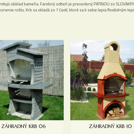
 imitujú obklad kameňa. Farebný odtieň je prevedený PATINOU zo SLOVAKRY
nenie roštu. Krb sa skladá zo 7 častí, ktoré sa k sebe lepia flexibilným lep
ZÁHRADNÝ KRB 06
ZÁHRADNÝ KRB 10