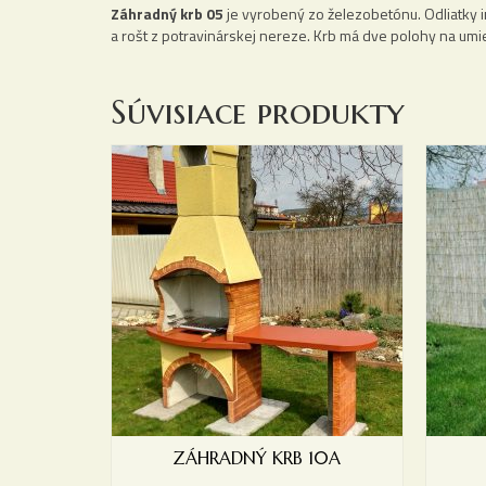
Záhradný krb 05
je vyrobený zo železobetónu. Odliatky
a rošt z potravinárskej nereze. Krb má dve polohy na umies
Súvisiace produkty
ZÁHRADNÝ KRB 10A