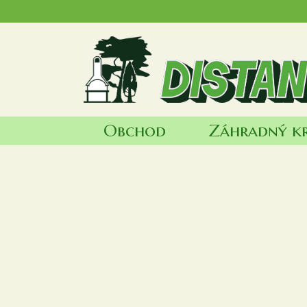
Obchod
Záhradný k