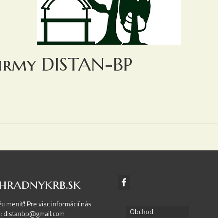
firmy DISTAN-BP
hradnykrb.sk
žu meniť! Pre viac informácií nás
Obchod
il: distanbp@gmail.com