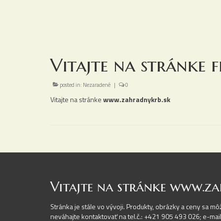
Vitajte na stránke 
posted in:
Nezaradené
|
0
Vitajte na stránke
www.zahradnykrb.sk
Vitajte na stránke www.za
Stránka je stále vo vývoji. Produkty, obrázky a ceny sa mô
neváhajte kontaktovať na tel.č.: +421 905 493 026; e-ma